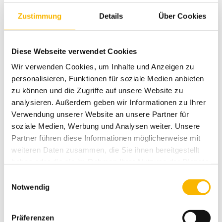
Fragestellungen und die Gelegenheit, eigene
Zustimmung
Details
Über Cookies
Forschungsideen einzubringen
Kennenlernen von FEES, VFS, TK-Management nach
internationalen Standards in der klinischen Anwendung
Diese Webseite verwendet Cookies
Behandlung von Sprach- und Sprechstörungen
Ein fachlich fundiertes, erfahrenes, wissenschaftlich
Wir verwenden Cookies, um Inhalte und Anzeigen zu
arbeitendes, kollegiales Team
personalisieren, Funktionen für soziale Medien anbieten
Im Fokus: Arbeiten FÜR und MIT den Patienten
zu können und die Zugriffe auf unsere Website zu
analysieren. Außerdem geben wir Informationen zu Ihrer
Das bringst du mit:
Verwendung unserer Website an unsere Partner für
soziale Medien, Werbung und Analysen weiter. Unsere
Begeisterung für neurowissenschaftliche Forschung
Partner führen diese Informationen möglicherweise mit
Interesse an interdisziplinärem Arbeiten und klinischer
Praxis
weiteren Daten zusammen, die Sie ihnen bereitgestellt
Eigeninitiative und eine selbstständige Arbeitsweise
haben oder die sie im Rahmen Ihrer Nutzung der Dienste
gesammelt haben.
Einwilligungsauswahl
Notwendig
Bei uns ist Platz für deine Fragen, deinen Input und deine
persönliche Weiterentwicklung. Neben deinem
Forschungsprojekt wirst du auch Erfahrungen im Bereich der
Präferenzen
neurologischen Reha sammeln und dich als Teil unseres Teams