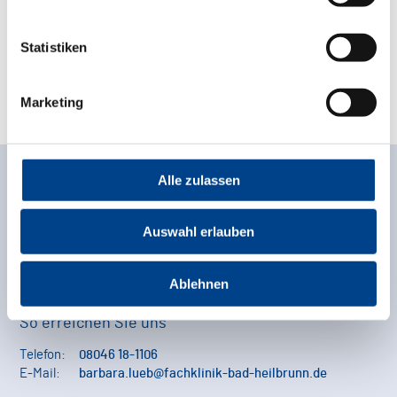
einbringen.
Statistiken
Klingt spannend? Dann melde dich bei uns!
Wir freuen uns auf deine Ideen und darauf, dich
kennenzulernen!
Marketing
Alle zulassen
Ansprechpartnerin
Auswahl erlauben
Barbara Lueb
Leitung Sprachtherapie, Klinische Linguistin
(BKL), FEES-Ausbilderin DGN, DSG, DGG und
Ablehnen
ESSD, TK-Ausbilderin (DGD)
So erreichen Sie uns
Telefon:
08046 18-1106
E-Mail:
barbara.lueb@fachklinik-bad-heilbrunn.de