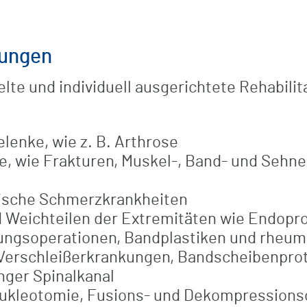
rungen
elte und individuell ausgerichtete Rehabili
lenke, wie z. B. Arthrose
 wie Frakturen, Muskel-, Band- und Sehne
ische Schmerzkrankheiten
d Weichteilen der Extremitäten wie Endopr
ngsoperationen, Bandplastiken und rheuma
Verschleißerkrankungen, Bandscheibenprot
nger Spinalkanal
 Nukleotomie, Fusions- und Dekompression