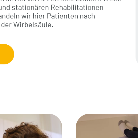
Orthopädie/Unfallchirurgie
nd stationären Rehabilitationen
Komfortleistungen
ndeln wir hier Patienten nach
der Wirbelsäule.
Verpflegung
Freizeit / Kultur / Seelsorge
Digitale Grußkarten