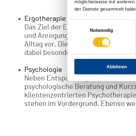
möglicherweise mit weiteren
der Dienste gesammelt habe
Ergotherapie
Einwilligungsauswahl
Das Ziel der Ergotherapie ist die S
Notwendig
und Anregung der motorischen, kogn
Alltag vor. Die Anpassung und der E
dabei besonders wichtig.
Ablehnen
Psychologie
Neben Entspannungsverfahren (z. 
psychologische Beratung und Kurzz
klientenzentrierten Psychotherapi
stehen im Vordergrund. Ebenso w