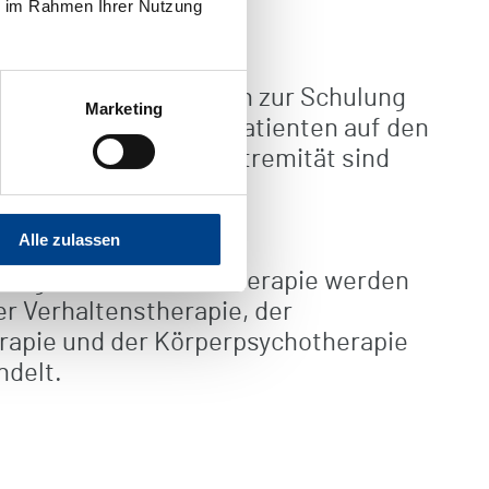
ie im Rahmen Ihrer Nutzung
it individuellen Übungen zur Schulung
Marketing
en bereiten wir die Patienten auf den
er beeinträchtigten Extremität sind
Alle zulassen
hologischer Schmerztherapie werden
r Verhaltenstherapie, der
erapie und der Körperpsychotherapie
ehandelt.