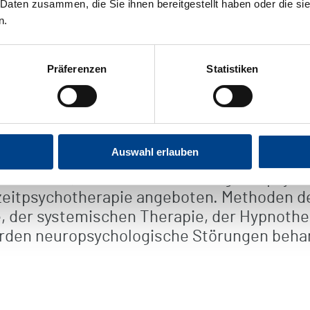
 Daten zusammen, die Sie ihnen bereitgestellt haben oder die s
n.
elbstständigkeit der Patienten im Alltag. M
Präferenzen
Statistiken
itiven, perzeptiven und sensiblen Funktion
insatz von Hilfsmitteln und die Stärkung d
Auswahl erlauben
B. PMR, AT), Raucherentwöhnung und psyc
eitpsychotherapie angeboten. Methoden de
e, der systemischen Therapie, der Hypnoth
erden neuropsychologische Störungen b