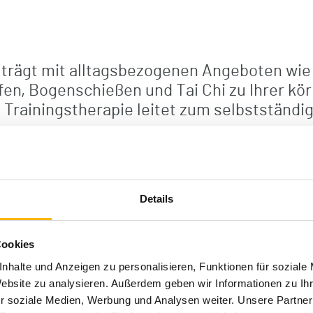
trägt mit alltagsbezogenen Angeboten wie
en, Bogenschießen und Tai Chi zu Ihrer kör
 Trainingstherapie leitet zum selbstständi
t fachlich fundierte Massagetechniken, wi
en können die Maßnahmen durch Elektroth
Details
eu- und Fangopackungen (für ausgewählte Fä
Cookies
nhalte und Anzeigen zu personalisieren, Funktionen für soziale
Website zu analysieren. Außerdem geben wir Informationen zu I
r soziale Medien, Werbung und Analysen weiter. Unsere Partner