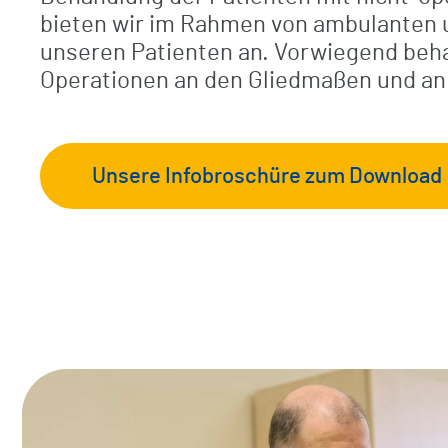
bieten wir im Rahmen von ambulanten u
Zentrum für Diabetes- und
unseren Patienten an. Vorwiegend beha
Checkliste / Anreise
Stoffwechsel­erkrankungen
Operationen an den Gliedmaßen und an 
BG-Patienten
Unfallchirurgisch-orthopädische
Frührehabilitation
Unsere Infobroschüre zum Download
Klinikrundgang (virtuell)